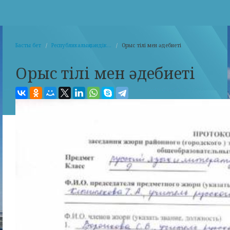
Басты бет
Республикалық пәндік...
Орыс тілі мен әдебиеті
Орыс тілі мен әдебиеті